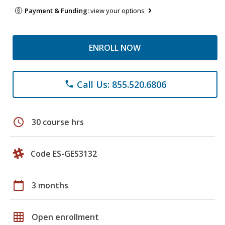
Payment & Funding:
view your options
ENROLL NOW
Call Us: 855.520.6806
phone
schedule
30 course hrs
Code ES-GES3132
calendar_today
3 months
grid_on
Open enrollment