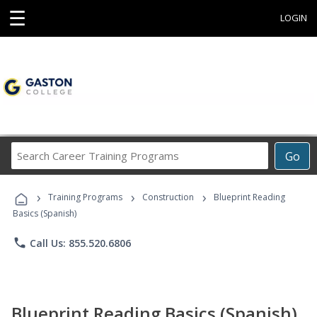
☰
LOGIN
Search
Go
Career
Training
›
›
›
Programs
Training Programs
Construction
Blueprint Reading
Basics (Spanish)
phone
Call Us: 855.520.6806
Blueprint Reading Basics (Spanish)