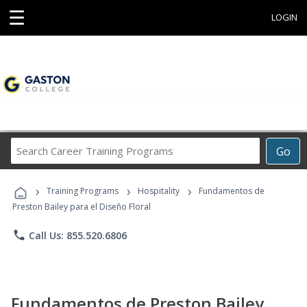
☰
LOGIN
Search
Go
Career
Training
›
›
›
Programs
Training Programs
Hospitality
Fundamentos de
Preston Bailey para el Diseño Floral
phone
Call Us: 855.520.6806
Fundamentos de Preston Bailey