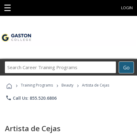
☰
LOGIN
Search
Go
Career
Training
›
›
›
Programs
Training Programs
Beauty
Artista de Cejas
phone
Call Us: 855.520.6806
Artista de Cejas