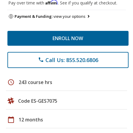
Affirm
Pay over time with
. See if you qualify at checkout.
Payment & Funding:
view your options
ENROLL NOW
Call Us: 855.520.6806
phone
schedule
243 course hrs
Code ES-GES7075
calendar_today
12 months