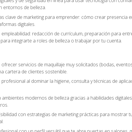
igitales y de seguridad en línea para usar tecnología con confia
n entornos de belleza.
s clave de marketing para emprender: cómo crear presencia en 
formas digitales.
e empleabilidad: redacción de currículum, preparación para entr
para integrarte a roles de belleza o trabajar por tu cuenta.
ofrecer servicios de maquillaje muy solicitados (bodas, eventos,
 cartera de clientes sostenible.
 profesional al dominar la higiene, consulta y técnicas de aplica
mbientes modernos de belleza gracias a habilidades digitales q
ros.
sibilidad con estrategias de marketing prácticas para mostrar tu 
l.
ofesional con un perfil versátil que te abre puertas en salones