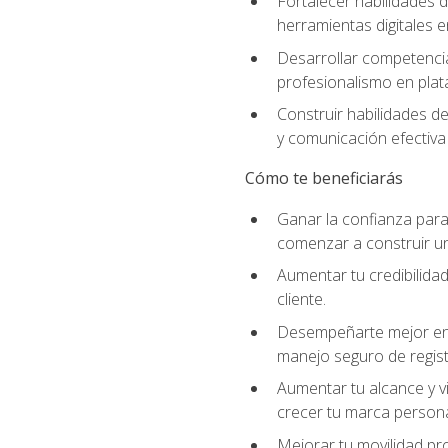
Fortalecer habilidades d
herramientas digitales e
Desarrollar competencia
profesionalismo en plata
Construir habilidades d
y comunicación efectiva 
Cómo te beneficiarás
Ganar la confianza para 
comenzar a construir una
Aumentar tu credibilidad
cliente.
Desempeñarte mejor en a
manejo seguro de regist
Aumentar tu alcance y vi
crecer tu marca persona
Mejorar tu movilidad pr