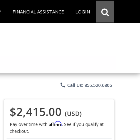
Y
FINANCIAL ASSISTANCE
LOGIN
phone
Call Us: 855.520.6806
$2,415.00
(USD)
Affirm
Pay over time with
. See if you qualify at
checkout.