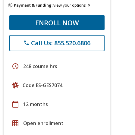
Payment & Funding:
view your options
ENROLL NOW
Call Us: 855.520.6806
phone
schedule
248 course hrs
Code ES-GES7074
calendar_today
12 months
grid_on
Open enrollment