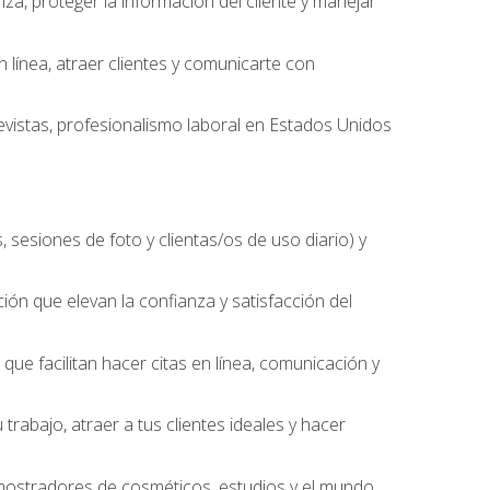
nza, proteger la información del cliente y manejar
línea, atraer clientes y comunicarte con
evistas, profesionalismo laboral en Estados Unidos
 sesiones de foto y clientas/os de uso diario) y
ción que elevan la confianza y satisfacción del
ue facilitan hacer citas en línea, comunicación y
trabajo, atraer a tus clientes ideales y hacer
, mostradores de cosméticos, estudios y el mundo