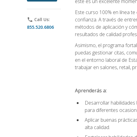
este es un excelente moment
Este curso 100% en línea te e
confianza. A través de entren
phone
Call Us:
métodos de aplicación y cómo
855.520.6806
resultados de calidad profes
Asimismo, el programa fortal
puedas gestionar citas, comu
en el entorno laboral de Est
trabajar en salones, retail,
Aprenderás a:
Desarrollar habilidades 
para diferentes ocasion
Aplicar buenas prácticas
alta calidad.