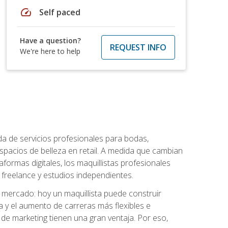
speed
Self paced
Have a question?
REQUEST INFO
We're here to help
da de servicios profesionales para bodas,
espacios de belleza en retail. A medida que cambian
aformas digitales, los maquillistas profesionales
reelance y estudios independientes.
l mercado: hoy un maquillista puede construir
ia y el aumento de carreras más flexibles e
 de marketing tienen una gran ventaja. Por eso,