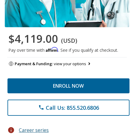
$4,119.00
(USD)
Affirm
Pay over time with
. See if you qualify at checkout.
Payment & Funding:
view your options
ENROLL NOW
Call Us: 855.520.6806
phone
info
Career series