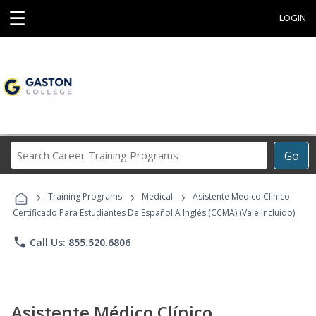
☰
LOGIN
Search
Go
Career
Training
›
›
›
Programs
Training Programs
Medical
Asistente Médico Clínico
Certificado Para Estudiantes De Español A Inglés (CCMA) (Vale Incluido)
phone
Call Us: 855.520.6806
Asistente Médico Clínico