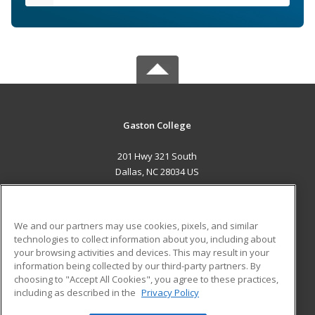
Gaston College
201 Hwy 321 South
Dallas, NC 28034 US
MAIN CONTENT
Career Training
We and our partners may use cookies, pixels, and similar
technologies to collect information about you, including about
ADDITIONAL RESOURCES
your browsing activities and devices. This may result in your
information being collected by our third-party partners. By
Military
Student Blog
choosing to "Accept All Cookies", you agree to these practices,
Financial Assistance
including as described in the
Privacy Policy
Help