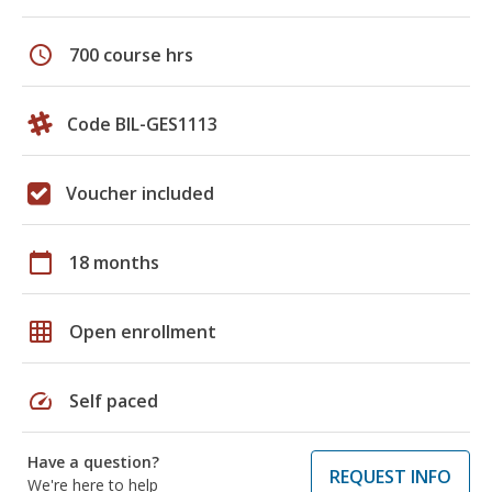
schedule
700 course hrs
Code BIL-GES1113
Voucher included
calendar_today
18 months
grid_on
Open enrollment
speed
Self paced
Have a question?
REQUEST INFO
We're here to help