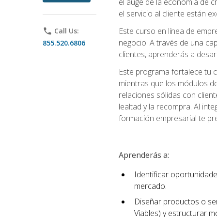
el auge de la economía de c
el servicio al cliente están 
Este curso en línea de empre
phone
Call Us:
negocio. A través de una cap
855.520.6806
clientes, aprenderás a desa
Este programa fortalece tu c
mientras que los módulos de
relaciones sólidas con clien
lealtad y la recompra. Al int
formación empresarial te pre
Aprenderás a:
Identificar oportunidade
mercado.
Diseñar productos o ser
Viables) y estructurar 