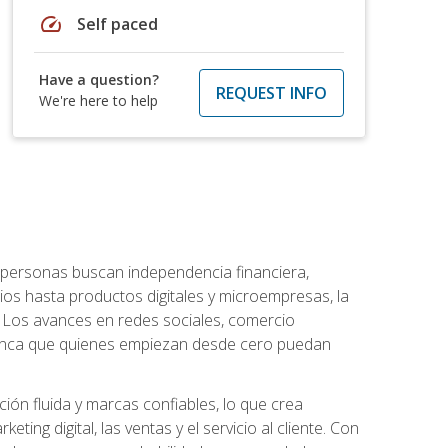
speed
Self paced
Have a question?
REQUEST INFO
We're here to help
personas buscan independencia financiera,
ios hasta productos digitales y microempresas, la
Los avances en redes sociales, comercio
e nunca que quienes empiezan desde cero puedan
ón fluida y marcas confiables, lo que crea
ng digital, las ventas y el servicio al cliente. Con