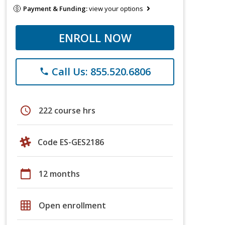
Payment & Funding:
view your options
ENROLL NOW
Call Us: 855.520.6806
phone
schedule
222 course hrs
Code ES-GES2186
calendar_today
12 months
grid_on
Open enrollment