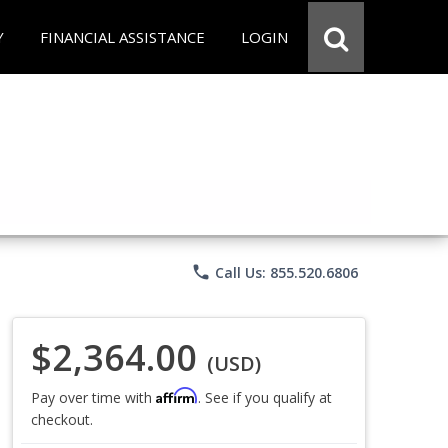
Y
FINANCIAL ASSISTANCE
LOGIN
phone
Call Us: 855.520.6806
$2,364.00
(USD)
Affirm
Pay over time with
. See if you qualify at
checkout.