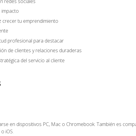
n redes sociales
 impacto
z crecer tu emprendimiento
iente
tud profesional para destacar
tión de clientes y relaciones duraderas
ratégica del servicio al cliente
s
zarse en dispositivos PC, Mac o Chromebook. También es compa
 o iOS.