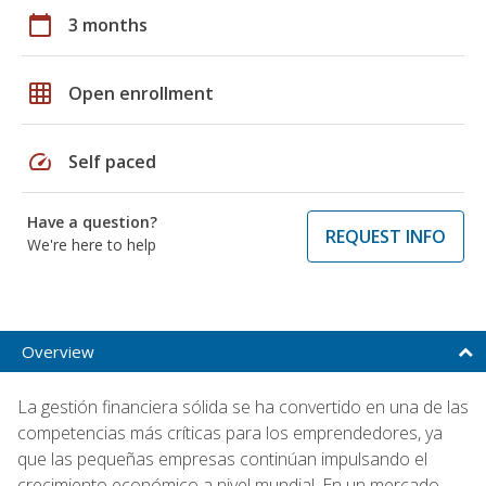
calendar_today
3 months
grid_on
Open enrollment
speed
Self paced
Have a question?
REQUEST INFO
We're here to help
Overview
La gestión financiera sólida se ha convertido en una de las
competencias más críticas para los emprendedores, ya
que las pequeñas empresas continúan impulsando el
crecimiento económico a nivel mundial. En un mercado