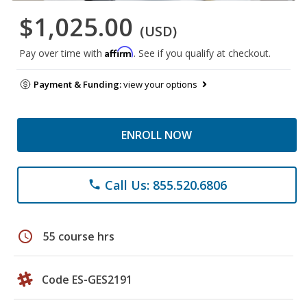
$1,025.00
(USD)
Affirm
Pay over time with
. See if you qualify at checkout.
Payment & Funding:
view your options
ENROLL NOW
Call Us: 855.520.6806
phone
schedule
55 course hrs
Code ES-GES2191