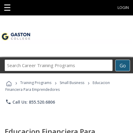
☰
LOGIN
Search
Go
Career
Training
›
›
›
Programs
Training Programs
Small Business
Educacion
Financiera Para Emprendedores
phone
Call Us: 855.520.6806
Educacion Financiera Para