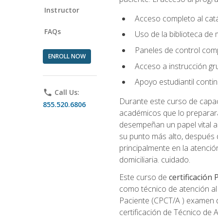
Instructor
Acceso completo al catá
FAQs
Uso de la biblioteca de
Paneles de control com
ENROLL NOW
Acceso a instrucción gru
Apoyo estudiantil conti
phone
Call Us:
Durante este curso de capaci
855.520.6806
académicos que lo preparará
desempeñan un papel vital al
su punto más alto, después 
principalmente en la atención
domiciliaria. cuidado.
Este curso de
certificación
como técnico de atención al 
Paciente (CPCT/A ) examen de
certificación de Técnico de 