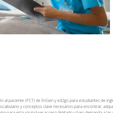
ón al paciente (PCT) de EnGen y ed2go para estudiantes de inglé
ocabulario y conceptos clave necesarios para encontrar, adqui
ama para esta vía incluye acceso ilimitado y bajo demanda a las