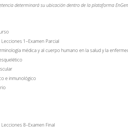
etencia determinará su ubicación dentro de la plataforma EnGen
urso
 Lecciones 1–Examen Parcial
erminología médica y al cuerpo humano en la salud y la enferm
esquelético
scular
ico e inmunológico
rio
 Lecciones 8–Examen Final