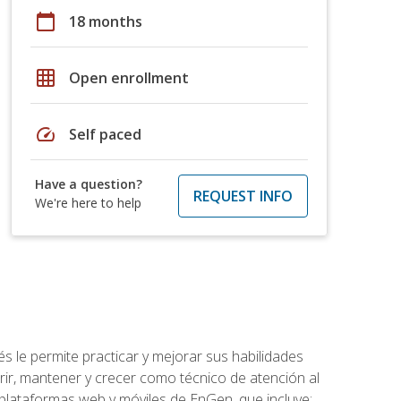
calendar_today
18 months
grid_on
Open enrollment
speed
Self paced
Have a question?
REQUEST INFO
We're here to help
s le permite practicar y mejorar sus habilidades
rir, mantener y crecer como técnico de atención al
 plataformas web y móviles de EnGen, que incluye: