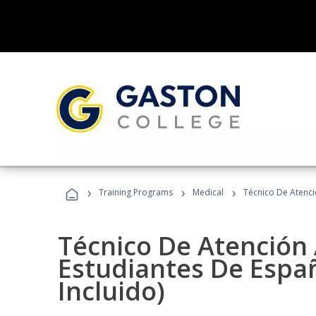
›
›
›
Training Programs
Medical
Técnico De Atenció
Técnico De Atención 
Estudiantes De Españ
Incluido)