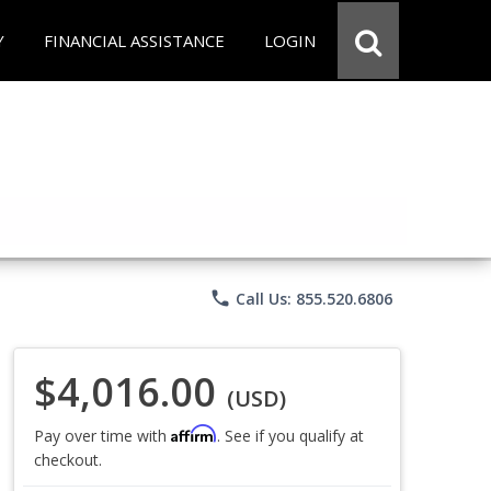
Y
FINANCIAL ASSISTANCE
LOGIN
phone
Call Us: 855.520.6806
$4,016.00
(USD)
Affirm
Pay over time with
. See if you qualify at
checkout.