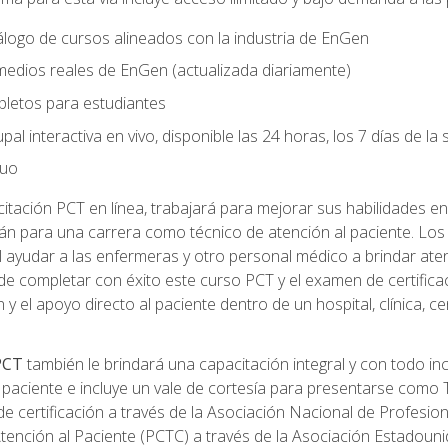
logo de cursos alineados con la industria de EnGen
 medios reales de EnGen (actualizada diariamente)
pletos para estudiantes
pal interactiva en vivo, disponible las 24 horas, los 7 días de l
nuo
tación PCT en línea, trabajará para mejorar sus habilidades en
n para una carrera como técnico de atención al paciente. Los 
 ayudar a las enfermeras y otro personal médico a brindar ate
de completar con éxito este curso PCT y el examen de certifica
 y el apoyo directo al paciente dentro de un hospital, clínica, 
 PCT
también le brindará una capacitación integral y con todo in
paciente e incluye un vale de cortesía para presentarse como T
 certificación a través de la Asociación Nacional de Profesio
Atención al Paciente (PCTC) a través de la Asociación Estadoun