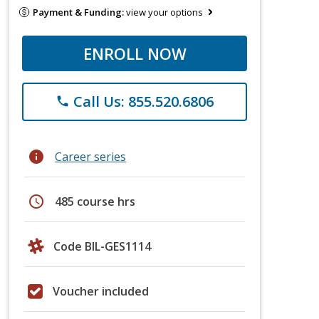
Payment & Funding:
view your options
ENROLL NOW
Call Us: 855.520.6806
phone
info
Career series
schedule
485 course hrs
Code BIL-GES1114
Voucher included