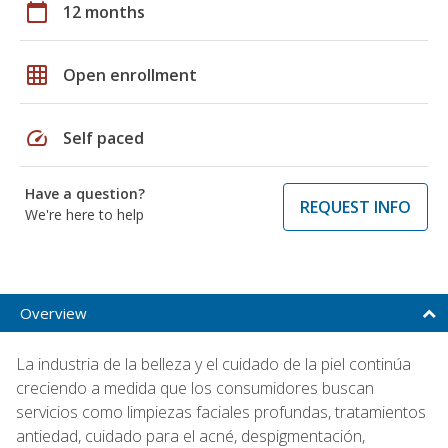
calendar_today
12 months
grid_on
Open enrollment
speed
Self paced
Have a question?
REQUEST INFO
We're here to help
Overview
La industria de la belleza y el cuidado de la piel continúa
creciendo a medida que los consumidores buscan
servicios como limpiezas faciales profundas, tratamientos
antiedad, cuidado para el acné, despigmentación,