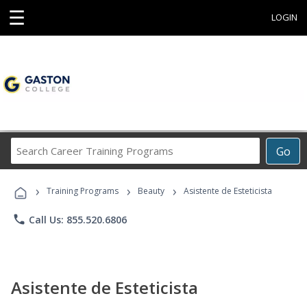
☰
LOGIN
Search
Go
Career
Training
›
›
›
Programs
Training Programs
Beauty
Asistente de Esteticista
phone
Call Us: 855.520.6806
Asistente de Esteticista