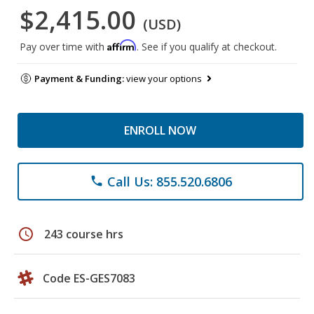
$2,415.00
(USD)
Affirm
Pay over time with
. See if you qualify at checkout.
Payment & Funding:
view your options
ENROLL NOW
Call Us: 855.520.6806
phone
schedule
243 course hrs
Code ES-GES7083