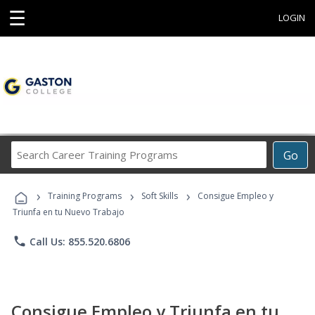
☰
LOGIN
Search
Go
Career
Training
›
›
›
Programs
Training Programs
Soft Skills
Consigue Empleo y
Triunfa en tu Nuevo Trabajo
phone
Call Us: 855.520.6806
Consigue Empleo y Triunfa en tu