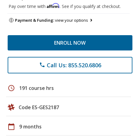
Affirm
Pay over time with
. See if you qualify at checkout.
Payment & Funding:
view your options
ENROLL NOW
Call Us: 855.520.6806
phone
schedule
191 course hrs
Code ES-GES2187
calendar_today
9 months