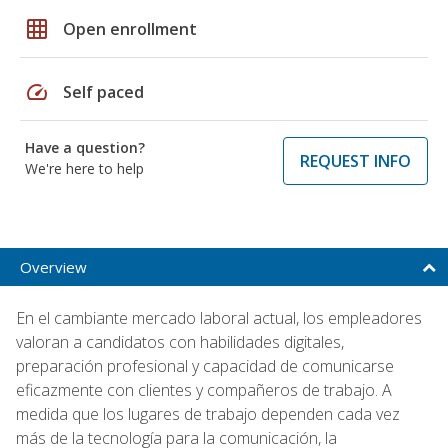
grid_on
Open enrollment
speed
Self paced
Have a question?
REQUEST INFO
We're here to help
Overview
En el cambiante mercado laboral actual, los empleadores
valoran a candidatos con habilidades digitales,
preparación profesional y capacidad de comunicarse
eficazmente con clientes y compañeros de trabajo. A
medida que los lugares de trabajo dependen cada vez
más de la tecnología para la comunicación, la