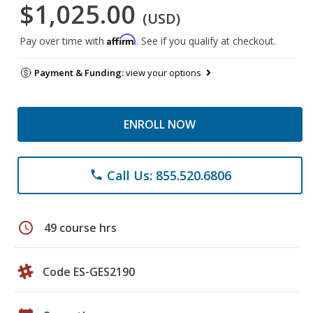
$1,025.00
(USD)
Affirm
Pay over time with
. See if you qualify at checkout.
Payment & Funding:
view your options
ENROLL NOW
Call Us: 855.520.6806
phone
schedule
49 course hrs
Code ES-GES2190