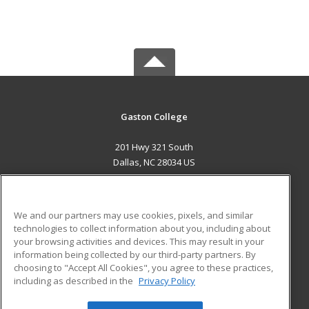
Gaston College
201 Hwy 321 South
Dallas, NC 28034 US
MAIN CONTENT
Career Training
We and our partners may use cookies, pixels, and similar
technologies to collect information about you, including about
ADDITIONAL RESOURCES
your browsing activities and devices. This may result in your
information being collected by our third-party partners. By
Military
Student Blog
choosing to "Accept All Cookies", you agree to these practices,
Financial Assistance
including as described in the
Privacy Policy
Help