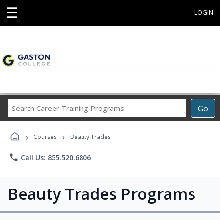
☰
LOGIN
Search
Go
Career
Training
›
›
Programs
Courses
Beauty Trades
phone
Call Us: 855.520.6806
Beauty Trades Programs